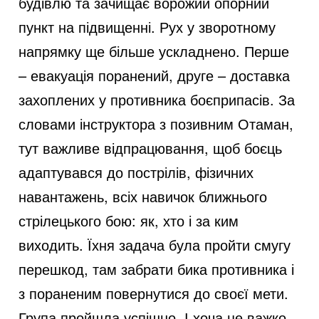
будівлю та зачищає ворожий опорний
пункт на підвищенні. Рух у зворотному
напрямку ще більше ускладнено. Перше
– евакуація поранений, друге – доставка
захоплених у противника боєприпасів. За
словами інструктора з позивним Отаман,
тут важливе відпрацювання, щоб боєць
адаптувався до пострілів, фізичних
навантажень, всіх навичок ближнього
стрілецького бою: як, хто і за ким
виходить. Їхня задача була пройти смугу
перешкод, там забрати бика противника і
з пораненим повернутися до своєї мети.
Група пройшла успішно. І хоча це важко,