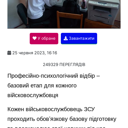
P
l
У обране
Завантажити
a
25 червня 2023, 16:16
y
249329 ПЕРЕГЛЯДІВ
Професійно-психологічний відбір –
V
базовий етап для кожного
війсковослужбовця
i
Кожен військовослужбовець ЗСУ
проходить обов’язкову базову підготовку
d