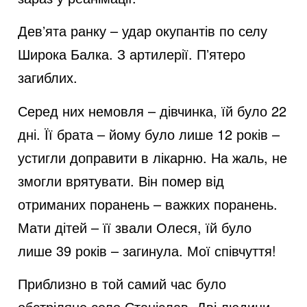
e
Девʼята ранку – удар окупантів по селу
Широка Балка. З артилерії. Пʼятеро
o
загиблих.
Серед них немовля – дівчинка, їй було 22
дні. Її брата – йому було лише 12 років –
устигли доправити в лікарню. На жаль, не
змогли врятувати. Він помер від
отриманих поранень – важких поранень.
Мати дітей – її звали Олеся, їй було
лише 39 років – загинула. Мої співчуття!
Приблизно в той самий час було
обстріляне село Станіслав. Дві людини