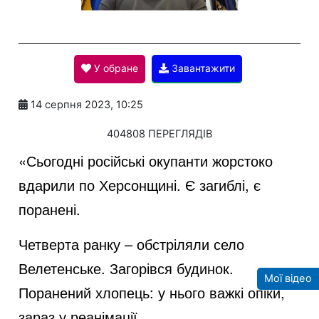
l
У обране
Завантажити
a
14 серпня 2023, 10:25
y
404808 ПЕРЕГЛЯДІВ
«Сьогодні російські окупанти жорстоко
V
вдарили по Херсонщині. Є загиблі, є
поранені.
i
Четверта ранку – обстріляли село
Велетенське. Загорівся будинок.
Мої відео
d
Поранений хлопець: у нього важкі опіки,
зараз у реанімації.