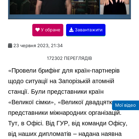
l
У обране
Завантажити
a
23 червня 2023, 21:34
y
172302 ПЕРЕГЛЯДІВ
«Провели брифінг для країн-партнерів
V
щодо ситуації на Запорізькій атомній
станції. Були представники країн
i
«Великої сімки», «Великої двадцятки»,
Мої відео
представники міжнародних організацій.
Тут, в Офісі. Від ГУР, від команди Офісу,
d
від наших дипломатів – надана наявна