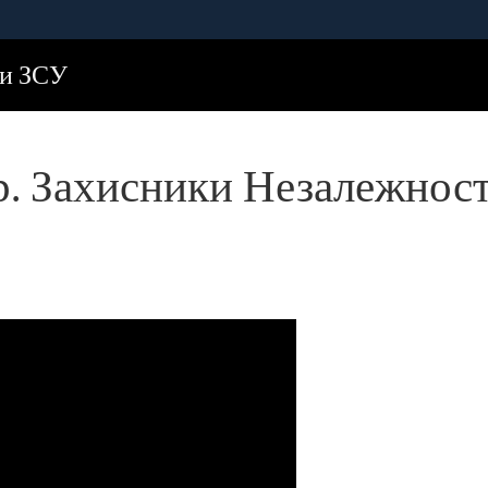
Ніндзя
ди ЗСУ
. Захисники Незалежност