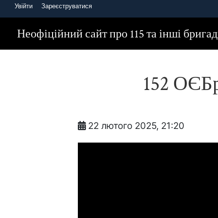
Увійти
Зареєструватися
Головна
Новини з фронту
152 ОЄБр. Захисники Незалежності: 
Неофіційний сайт про 115 та інші брига
152 ОЄБр
22 лютого 2025, 21:20