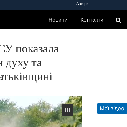
Автори
відданості нашій Батьківщині
Новини
Контакти
ЗСУ показала
 духу та
атьківщині
Мої відео