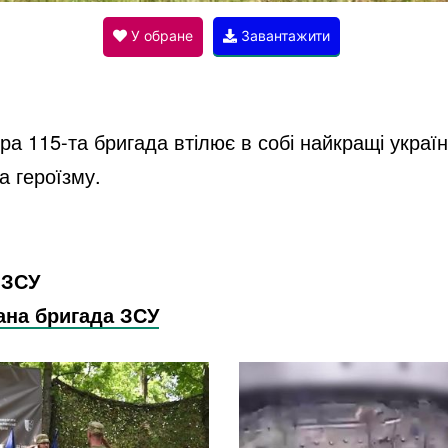
V
У обране
Завантажити
i
а 115-та бригада втілює в собі найкращі українс
d
а героїзму.
e
 ЗСУ
o
ана бригада ЗСУ