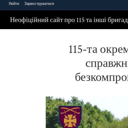
Увійти
Зареєструватися
Головна
Будні 115 бригади
115-та окрема механізована бригад
Неофіційний сайт про 115 та інші брига
115-та окре
справжн
безкомпро