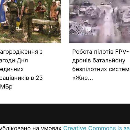
агородження з
Робота пілотів FPV-
агоди Дня
дронів батальйону
едичних
безпілотних систем
рацівників в 23
«Жне...
МБр
публіковано на умовах
Creative Commons із з