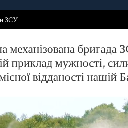
а ЗСУ показала справжній приклад мужності, сили духу та безкомпромісної 
ди ЗСУ
ма механізована бригада 
ій приклад мужності, сили
місної відданості нашій Б