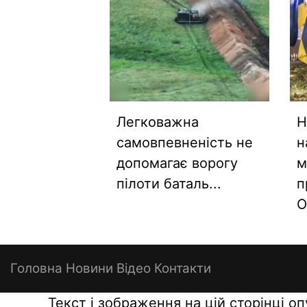
Легковажна
Н
самовпевненість не
н
допомагає ворогу
м
пілоти баталь...
п
О
Головна
Новини
Відео
Контакти
Текст і зображення на цій сторінці о